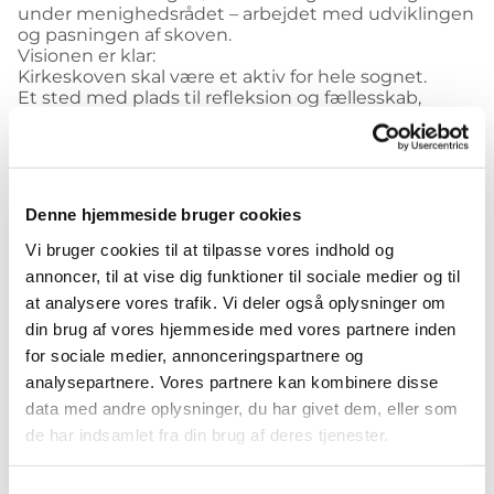
under menighedsrådet – arbejdet med udviklingen
og pasningen af skoven.
Visionen er klar:
Kirkeskoven skal være et aktiv for hele sognet.
Et sted med plads til refleksion og fællesskab,
biodiversitet og aktiviteter – på skovens præmisser.
I 2025 tager skoven et stort skridt videre: Et nyt,
grusbefæstet stisystem er på vej.
Projektet er støttet af Friluftsrådet og skal gøre det
Denne hjemmeside bruger cookies
nemmere at færdes i området – også i våde
perioder. I den forbindelse foregår der aktuelt
Vi bruger cookies til at tilpasse vores indhold og
udtynding i skoven. Hjælpetræer og gran, som har
annoncer, til at vise dig funktioner til sociale medier og til
vokset sig for dominerende, bliver fjernet for at give
at analysere vores trafik. Vi deler også oplysninger om
plads og lys til de fremtidige hovedtræer. Det
gælder især områder med birk, ahorn og løvskov.
din brug af vores hjemmeside med vores partnere inden
for sociale medier, annonceringspartnere og
Der er også blevet anlagt en ny hundeindhegning,
analysepartnere. Vores partnere kan kombinere disse
som allerede er flittigt brugt – og der arbejdes
data med andre oplysninger, du har givet dem, eller som
videre på at tilføje aktiveringselementer til glæde
for både hunde og ejere.
de har indsamlet fra din brug af deres tjenester.
Kirkeskoven rummer i dag et rigt dyre- og insektliv