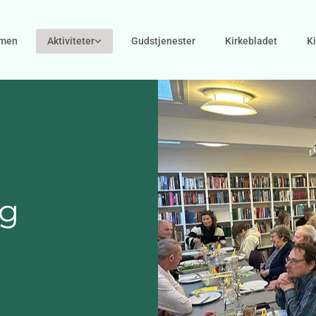
men
Aktiviteter
Gudstjenester
Kirkebladet
K
ng