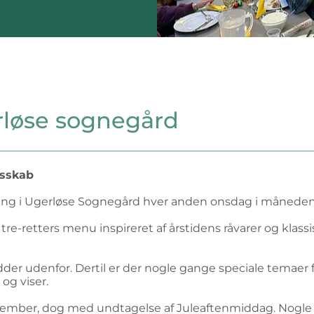
rløse sognegård
esskab
isning i Ugerløse Sognegård hver anden onsdag i måneden 
re-retters menu inspireret af årstidens råvarer og klass
der udenfor. Dertil er der nogle gange speciale temaer f
 og viser.
cember, dog med undtagelse af Juleaftenmiddag. Nogle år